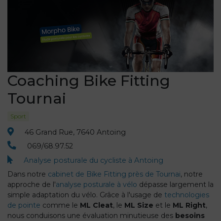
Coaching Bike Fitting
Tournai
Sport
46 Grand Rue, 7640 Antoing
069/68.97.52
Analyse posturale du cycliste à Antoing
Dans notre
cabinet de Bike Fitting près de Tournai
, notre
approche de l'
analyse posturale à vélo
dépasse largement la
simple adaptation du vélo. Grâce à l'usage de
technologies
de pointe
comme le
ML Cleat
, le
ML Size
et le
ML Right
,
nous conduisons une évaluation minutieuse des
besoins