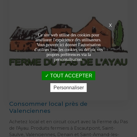
X
Ce site web utilise des cookies pour
améliorer l'expérience des utilisateurs.
Vous pouvez ici donner l'autorisation
d'utiliser tous les cookies ou définir vos
propres préférences via la
personnalisation.
TOUT ACCEPTER
Personnaliser
Consommer local près de
Valenciennes
Achetez local et en circuit court avec la Ferme du Pas
de l'Ayau. Produits fermiers à Escautpont, Saint-
Saulve, Valenciennes, Denain et Saint-Amand-les-