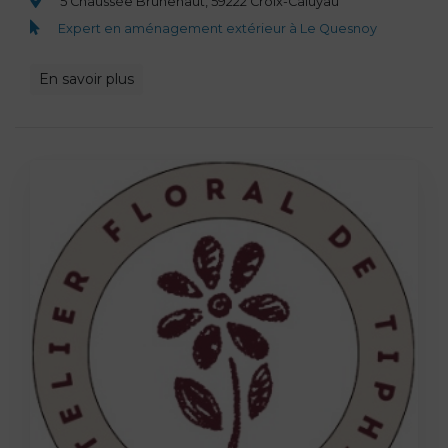
5 Chaussée Brunehaut, 59222 Croix-Caluyau
Expert en aménagement extérieur à Le Quesnoy
En savoir plus