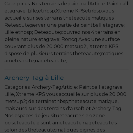
Categories: Nos terrains de paintballArticle: Paintball
etagrave; Lille,etnbsp;Xtreme KPSetnbsp;vous
accueille sur ses terrains theteacute;matiques.
Reteacute;server une partie de paintball etagrave;
Lille etnbsp; Deteacute;couvrez nos 4 terrains en
pleine nature etagrave; Roncq Avec une surface
couvrant plus de 20 000 metsup2;, Xtreme KPS
dispose de plusieurs terrains theteacute;matiques
ameteacute;nageteacute;...
Archery Tag à Lille
Categories: Archery-TagArticle: Paintball etagrave;
Lille, Xtreme KPS vous accueille sur plus de 20 000
metsup2; de terrainetnbsp;theteacute;matique,
mais aussi sur des terrains d'airsoft et Archery Tag.
Nos espaces de jeu situeteacute;s en zone
boiseteacute;e sont ameteacute;nageteacute;s
selon des theteacute;matiques dignes des