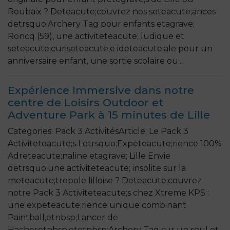
Roubaix ? Deteacute;couvrez nos seteacute;ances
detrsquo;Archery Tag pour enfants etagrave;
Roncq (59), une activiteteacute; ludique et
seteacute;curiseteacute;e ideteacute;ale pour un
anniversaire enfant, une sortie scolaire ou...
Expérience Immersive dans notre
centre de Loisirs Outdoor et
Adventure Park à 15 minutes de Lille
Categories: Pack 3 ActivitésArticle: Le Pack 3
Activiteteacute;s Letrsquo;Expeteacute;rience 100%
Adreteacute;naline etagrave; Lille Envie
detrsquo;une activiteteacute; insolite sur la
meteacute;tropole lilloise ? Deteacute;couvrez
notre Pack 3 Activiteteacute;s chez Xtreme KPS :
une expeteacute;rience unique combinant
Paintball,etnbsp;Lancer de
Hachesetnbsp;etetnbsp;Archery Tag sur un seul et