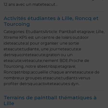
12 ans avec un mateteacut...
Activités étudiantes à Lille, Roncq et
Tourcoing
Categories: EtudiantsArticle: Paintball etagrave; Lille,
Xtreme KPS est un centre de loisirs outdoor
ideteacute;al pour organiser une sortie
eteacute;tudiante, une journeteacute;e
detrsquo;inteteacute;gration ou un
eteacute;veteacute;nement BDE.Proche de
Tourcoing, notre siteetnbsp;etagrave;
Roncqetnbsp;accueille chaque anneteacute;e de
nombreux groupes eteacute;tudiants venus
profiter detrsquo;activiteteacute;s dyn...
Terrains de paintball thématiques à
Lille