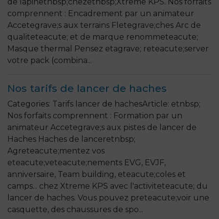
de lapinetnbsp;chezetnbsp;Xtreme KPS. Nos forfaits
comprennent : Encadrement par un animateur
Accetegrave;s aux terrains Fletegrave;ches Arc de
qualiteteacute; et de marque renommeteacute;
Masque thermal Pensez etagrave; reteacute;server
votre pack (combina...
Nos tarifs de lancer de haches
Categories: Tarifs lancer de hachesArticle: etnbsp;
Nos forfaits comprennent : Formation par un
animateur Accetegrave;s aux pistes de lancer de
Haches Haches de lanceretnbsp;
Agreteacute;mentez vos
eteacute;veteacute;nements EVG, EVJF,
anniversaire, Team building, eteacute;coles et
camps... chez Xtreme KPS avec l'activiteteacute; du
lancer de haches. Vous pouvez preteacute;voir une
casquette, des chaussures de spo...