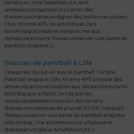
terrains en zone boiseteacute;, sont
ameteacute;nageteacute;s selon des
theteacute;matiques dignes des meilleures parties !
Chez Xtreme KPS, les activiteteacute;s
sontetnbsp;accessibles metecirc;me aux
deteacute;butants. Reteacute;server une partie de
paintball etagrave; L...
Séances de paintball à Lille
Categories: Qu'est-ce que le paintball ? Article:
Paintball etagrave; Lille, Xtreme KPS propose des
seteacute;ances accessibles aux deteacute;butants
etetnbsp;aux enfants, lors de parties
reteacute;aliseteacute;es sur des terrains
theteacute;matiques de plus de 20 000 metsup2;.
Reteacute;server une partie de paintball etagrave;
Lille etnbsp; Une activiteteacute; physique et
strateteacute;gique Activiteteacute; s...