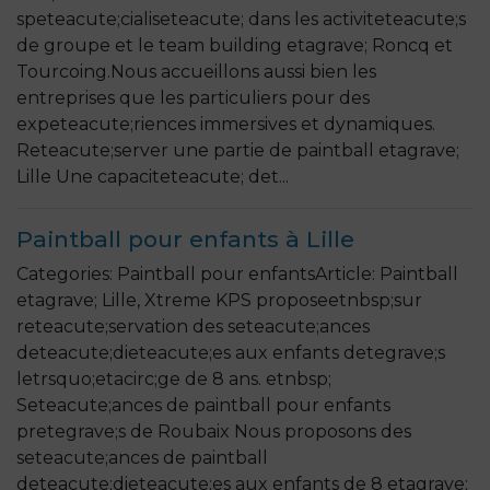
speteacute;cialiseteacute; dans les activiteteacute;s
de groupe et le team building etagrave; Roncq et
Tourcoing.Nous accueillons aussi bien les
entreprises que les particuliers pour des
expeteacute;riences immersives et dynamiques.
Reteacute;server une partie de paintball etagrave;
Lille Une capaciteteacute; det...
Paintball pour enfants à Lille
Categories: Paintball pour enfantsArticle: Paintball
etagrave; Lille, Xtreme KPS proposeetnbsp;sur
reteacute;servation des seteacute;ances
deteacute;dieteacute;es aux enfants detegrave;s
letrsquo;etacirc;ge de 8 ans. etnbsp;
Seteacute;ances de paintball pour enfants
pretegrave;s de Roubaix Nous proposons des
seteacute;ances de paintball
deteacute;dieteacute;es aux enfants de 8 etagrave;