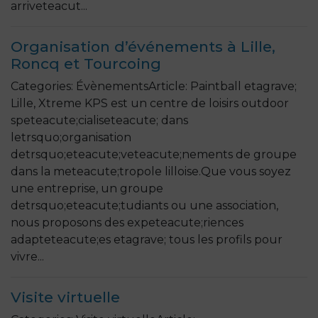
arriveteacut...
Organisation d’événements à Lille,
Roncq et Tourcoing
Categories: ÉvènementsArticle: Paintball etagrave;
Lille, Xtreme KPS est un centre de loisirs outdoor
speteacute;cialiseteacute; dans
letrsquo;organisation
detrsquo;eteacute;veteacute;nements de groupe
dans la meteacute;tropole lilloise.Que vous soyez
une entreprise, un groupe
detrsquo;eteacute;tudiants ou une association,
nous proposons des expeteacute;riences
adapteteacute;es etagrave; tous les profils pour
vivre...
Visite virtuelle