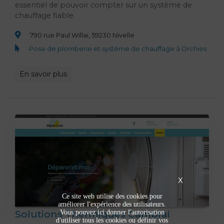
essentiel de pouvoir compter sur un système de
chauffage fiable.
790 rue Paul Willai, 59230 Nivelle
Pose de plomberie et système de chauffage à Orchies
En savoir plus
X
Ce site web utilise des cookies pour
améliorer l'expérience des utilisateurs.
Solutions Thermiques Cambrai
Vous pouvez ici donner l'autorisation
d'utiliser tous les cookies ou définir vos