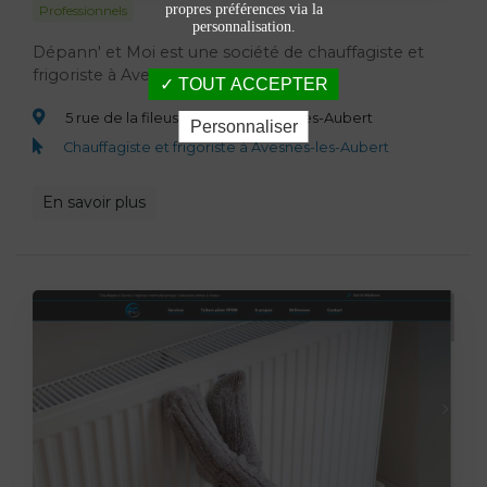
propres préférences via la
Professionnels
personnalisation.
Dépann' et Moi est une société de chauffagiste et
frigoriste à Avesnes-les-Aubert.
TOUT ACCEPTER
5 rue de la fileuse, 59129 Avesnes-les-Aubert
Personnaliser
Chauffagiste et frigoriste à Avesnes-les-Aubert
En savoir plus